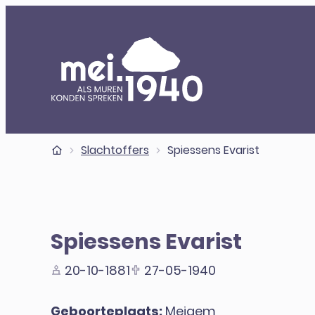
Naar inhoud
Mei 1940
Startpagina
Slachtoffers
Spiessens Evarist
Spiessens Evarist
20-10-1881
27-05-1940
Geboorteplaats:
Meigem